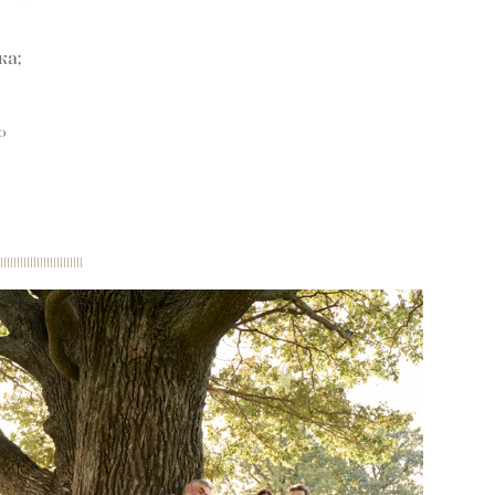
ка;
о