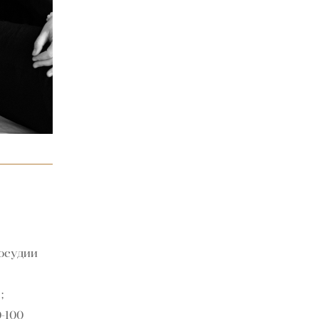
тосудии
 ;
-100