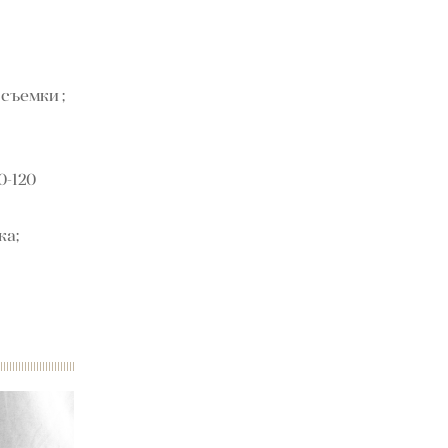
 съемки ;
0-120
ка;