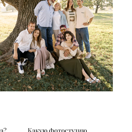
а?
Какую фотостудию